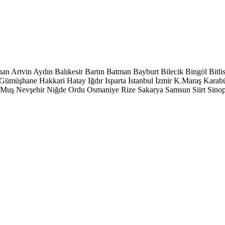
han
Artvin
Aydın
Balıkesir
Bartın
Batman
Bayburt
Bilecik
Bingöl
Bitli
Gümüşhane
Hakkari
Hatay
Iğdır
Isparta
İstanbul
İzmir
K.Maraş
Karab
Muş
Nevşehir
Niğde
Ordu
Osmaniye
Rize
Sakarya
Samsun
Siirt
Sino