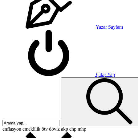
Yazar Sayfam
Çıkış Yap
enflasyon
emeklilik
ötv
döviz
akp
chp
mhp