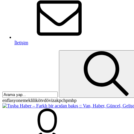
İletişim
enflasyon
emeklilik
ötv
döviz
akp
chp
mhp