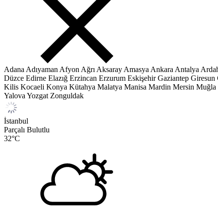
Adana
Adıyaman
Afyon
Ağrı
Aksaray
Amasya
Ankara
Antalya
Arda
Düzce
Edirne
Elazığ
Erzincan
Erzurum
Eskişehir
Gaziantep
Giresun
Kilis
Kocaeli
Konya
Kütahya
Malatya
Manisa
Mardin
Mersin
Muğla
Yalova
Yozgat
Zonguldak
İstanbul
Parçalı Bulutlu
32
°C