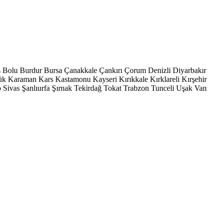
s
Bolu
Burdur
Bursa
Çanakkale
Çankırı
Çorum
Denizli
Diyarbakır
ük
Karaman
Kars
Kastamonu
Kayseri
Kırıkkale
Kırklareli
Kırşehir
p
Sivas
Şanlıurfa
Şırnak
Tekirdağ
Tokat
Trabzon
Tunceli
Uşak
Van