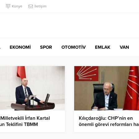
Künye
İletişim
A
EKONOMİ
SPOR
OTOMOTİV
EMLAK
VAN
Milletvekili İrfan Kartal
Kılıçdaroğlu: CHP’nin en
n Teklifini TBMM
önemli görevi reformları h
anlığı’na sundu
geçirmektir