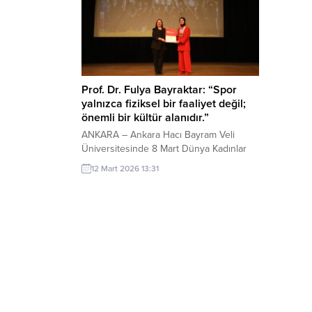
Prof. Dr. Fulya Bayraktar: “Spor
yalnızca fiziksel bir faaliyet değil;
önemli bir kültür alanıdır.”
ANKARA – Ankara Hacı Bayram Veli
Üniversitesinde 8 Mart Dünya Kadınlar
Günü kapsamında düzenlenen
12 Mart 2026 13:31
“Kariyerden Madalyaya: Sporcu Kadınlar”
programında ÜNİLİG yarışmalarında
derece elde eden öğrencilere ödülleri
verildi. Üniversitenin Sağlık Kültür ve
Spor Daire Başkanlığınca HBV İtri
Yerleşkesi İtri Konferans Salonu’nda
gerçekleştirilen programa Rektör
Yardımcısı Prof. Dr. Fulya Bayraktar, Sağlık
Kültür...