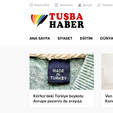
Sitene Ekle
Gazeteler
Burçlar
Yazarlar
ANA SAYFA
SİYASET
EĞİTİM
DÜNY
Körfez’deki Türkiye boykotu
Van 
Avrupa pazarını da arayışa
Kanu
soktu
Başk