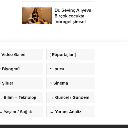
Dr. Sevinç Aliyeva:
Birçok çocukta
‘nörogelişimsel
bozukluk’
görülmekte
» Video Galeri
[ Röportajlar ]
~ Biyografi
~ İpucu
 Şiirler
~ Sinema
→ Bilim – Teknoloji
→ Güncel / Gündem
→ Yaşam / Sağlık
→ Yorum-Analiz