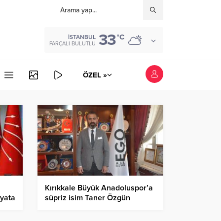
33
°C
İSTANBUL
PARÇALI BULUTLU
ÖZEL »
Kırıkkale Büyük Anadoluspor’a
ayata
süpriz isim Taner Özgün