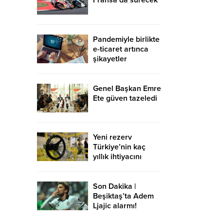
Fransa’da sürecek
Pandemiyle birlikte
e-ticaret artınca
şikayetler
de katlandı
Genel Başkan Emre
Ete güven tazeledi
Yeni rezerv
Türkiye’nin kaç
yıllık ihtiyacını
karşılayacak?
Son Dakika |
Beşiktaş’ta Adem
Ljajic alarmı!
Ocak’ta transfer…