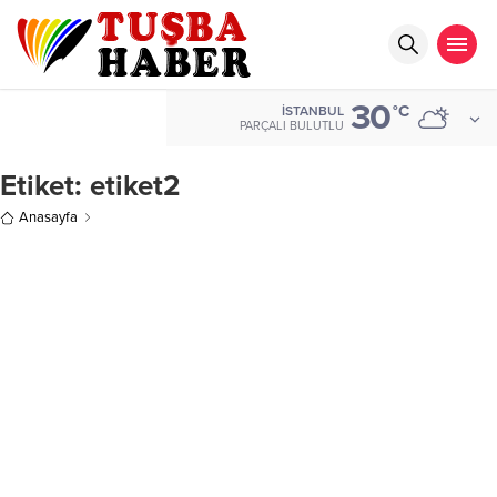
30
°C
İSTANBUL
PARÇALI BULUTLU
Etiket:
etiket2
Anasayfa