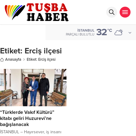
32
°C
İSTANBUL
PARÇALI BULUTLU
Etiket:
Erciş ilçesi
Anasayfa
Etiket: Erciş ilçesi
“Türklerde Vakıf Kültürü”
kitabı geliri Huzurevi’ne
bağışlanacak
İSTANBUL – Hayırsever, iş insanı