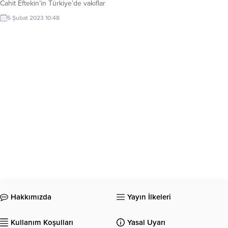
Cahit Eftekin’in Türkiye’de vakıflar
kültürünü anlattığı kitap
5 Şubat 2023 10:48
okuyucularla buluştu. İstanbul ve
Türkiye’nin birçok ilinde
dezavantajlı gruplara yönelik yaptığı
çalışmalarla bilinen Cahit Eftekin
“Türklerde Vakıf Kültürü” kitabıyla
kültür çalışmalarında da yer aldı. –
“Vakıfların Türk kültüründe yeri çok
önemli” Cahit Eftekin, Türkiye’de
vakıfların insani bir düşüncenin...
Hakkımızda
Yayın İlkeleri
Kullanım Koşulları
Yasal Uyarı