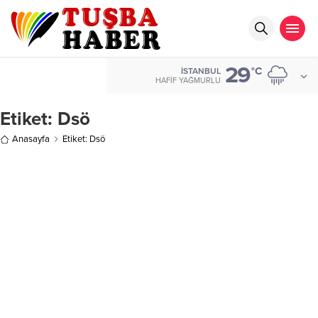
29
°C
İSTANBUL
HAFIF YAĞMURLU
Etiket:
Dsö
Anasayfa
Etiket: Dsö