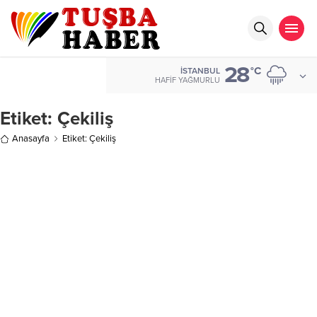
28
°C
İSTANBUL
HAFIF YAĞMURLU
Etiket:
Çekiliş
Anasayfa
Etiket: Çekiliş