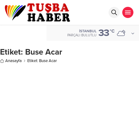
33
°C
İSTANBUL
PARÇALI BULUTLU
Etiket:
Buse Acar
Anasayfa
Etiket: Buse Acar