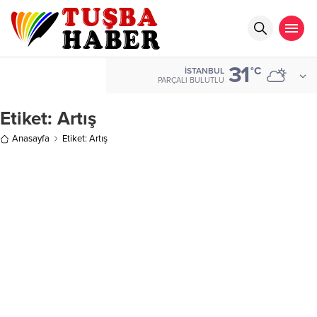
31
°C
İSTANBUL
PARÇALI BULUTLU
Etiket:
Artış
Anasayfa
Etiket: Artış