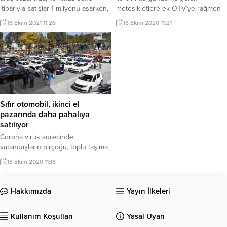
itibarıyla satışlar 1 milyonu aşarken,
motosikletlere ek ÖTV’ye rağmen
fiyatlar da Temmuz'da bir önceki
yaz aylarında motosiklet satışları
18 Ekim 2021 11:26
18 Ekim 2020 11:21
aya kıyasla yüzde 7,5 ve geçen yılın
her geçen ay yükseldi. Ağustos
aralık ayına göre de yüzde 32,2
ayında ise bu yükseliş zirve
arttı.
yaptı.Hürriyet gazetesinden Cem
Özenen'in haberinde yer verdiği
TÜİK verilerine göre, ağustos
ayında trafiğe kaydı yapılan
motosiklet sayısı geçen yılın aynı
ayına göre yüzde...
Sıfır otomobil, ikinci el
pazarında daha pahalıya
satılıyor
Corona virüs sürecinde
vatandaşların birçoğu, toplu taşıma
araçlarında bulaş riskinin daha
18 Ekim 2020 11:18
yüksek olduğunu düşünerek araç
sahibi olmaya karar verdi.
Hakkımızda
Yayın İlkeleri
Kullanım Koşulları
Yasal Uyarı