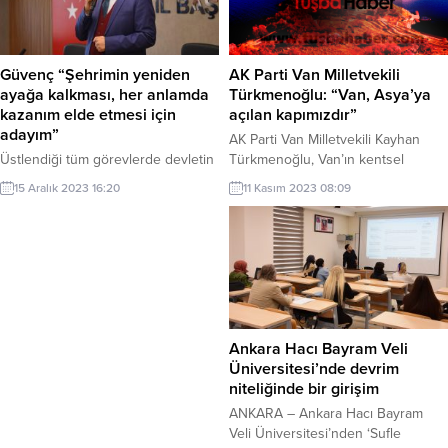
derece elde eden öğrencilere
kitabın tanıtımı Kızılay Göksu
ödülleri verildi. Üniversitenin Sağlık
Lokantası’nda yapıldı. Kitap
Kültür ve Spor Daire Başkanlığınca
tanıtımına lokantanın ikinci kuşak
HBV İtri Yerleşkesi İtri Konferans
sahibi Gökhan Aksoy ile lokantanın
Güvenç “Şehrimin yeniden
AK Parti Van Milletvekili
Salonu’nda gerçekleştirilen
müdavimi çok sayıda seçkin misafir
ayağa kalkması, her anlamda
Türkmenoğlu: “Van, Asya’ya
programa Rektör Yardımcısı Prof.
katıldı. Yazar Şefika Onur Batmaca...
kazanım elde etmesi için
açılan kapımızdır”
Dr. Fulya Bayraktar, Sağlık Kültür...
adayım”
AK Parti Van Milletvekili Kayhan
Üstlendiği tüm görevlerde devletin
Türkmenoğlu, Van’ın kentsel
şefkatini ve hizmetlerini, kendine
dönüşüm uygulamalarında İstanbul,
15 Aralık 2023 16:20
11 Kasım 2023 08:09
has siyasi üslubuyla vatandaşlarla
Ankara ve İzmir’den sonra 4. sırada
buluşturan Celalettin Güvenç,
olduğunu söyledi.Türkmenoğlu,
Kahramanmaraş’ın yaralarını sarmak
Meclis’te AK Parti Van Milletvekili
için Büyükşehir Belediye Başkan
Burhan Kayatürk ile düzenlediği
Aday Adaylığını açıklamıştı. Hizmet
basın toplantısında, 2011 yılındaki
ettiği her kulvarda sayısız başarıya
Van depreminden sonra 26 bin
imza atan Güvenç, “Şehrimin
700 konutun hak sahiplerine teslim
yeniden ayağa kalkması, kıymetli
edildiğini, 9 bin 682 derslik, 8 bin
Ankara Hacı Bayram Veli
hemşerilerimin her anlamda
279...
Üniversitesi’nde devrim
kazanım elde etmesi için adayım”
niteliğinde bir girişim
dedi. Ilımlı siyaseti,...
ANKARA – Ankara Hacı Bayram
Veli Üniversitesi’nden ‘Sufle