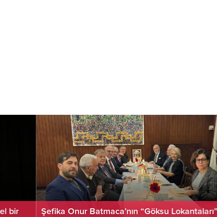
Şefika Onur Batmaca’nın “Göksu Lokantaları” kitabı