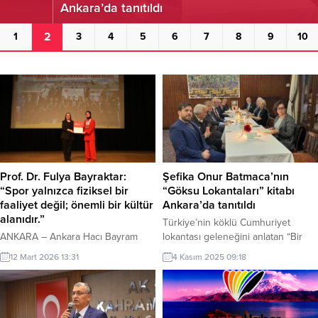
Ankara’da tanıtıldı
2
1
3
4
5
6
7
8
9
10
Prof. Dr. Fulya Bayraktar:
Şefika Onur Batmaca’nın
“Spor yalnızca fiziksel bir
“Göksu Lokantaları” kitabı
faaliyet değil; önemli bir kültür
Ankara’da tanıtıldı
alanıdır.”
Türkiye’nin köklü Cumhuriyet
ANKARA – Ankara Hacı Bayram
lokantası geleneğini anlatan “Bir
Veli Üniversitesinde 8 Mart Dünya
Geleneğin Son Temsilcisi: Göksu
12 Mart 2026 13:31
4 Kasım 2025 09:18
Kadınlar Günü kapsamında
Lokantaları” kitabının lansmanı
düzenlenen “Kariyerden
Ankara’da gerçekleştirildi.
Madalyaya: Sporcu Kadınlar”
Araştırmacı yazar Şefika Onur
programında ÜNİLİG yarışmalarında
Batmaca tarafından kaleme alınan