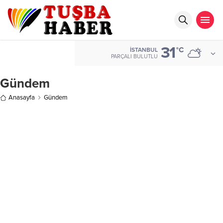
31
°C
İSTANBUL
PARÇALI BULUTLU
Gündem
Anasayfa
Gündem