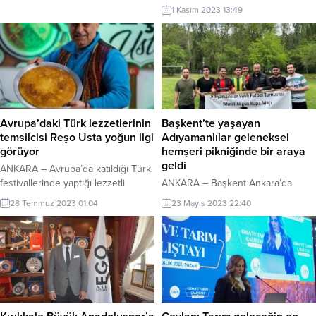
Yöneticiliği’ dersi başladı. Ankara
1 Kasım 2023 13:49
Hacı Bayram Veli Üniversitesi
İletişim Fakültesi, yapay zeka okur
yazarlığını geliştirmek amacıyla
dünyada ilk uygulamalardan biri
olan “Sufle Yöneticiliği” dersini
başlattı. Ders kapsamında, yapay
zeka araçlarının iletişim
senaryolarında nasıl etkili
Avrupa’daki Türk lezzetlerinin
Başkent’te yaşayan
kullanılabileceği inceleniyor.
temsilcisi Reşo Usta yoğun ilgi
Adıyamanlılar geleneksel
Fakülte, dönem içinde farklı
görüyor
hemşeri pikniğinde bir araya
bölümlerden öğrencilerin...
geldi
ANKARA – Avrupa’da katıldığı Türk
festivallerinde yaptığı lezzetli
ANKARA – Başkent Ankara’da
yemek ve tatlılarıyla dikkat çeken
yaşayan Adıyamanlılar geleneksel
28 Temmuz 2023 01:04
23 Mayıs 2023 22:40
Reşo Usta fuarların ilgi odağı oldu.
hemşeri pikniğinde bir araya geldi.
Yaklaşık 25 yıldır Avrupa’da
Adıyamanlılar Vakfı Ankara Şubesi
gastronomi alanında hizmet veren
tarafından Mavi Göl bölgesinde
Reşo Usta neşeli, renkli ve cömert
organize edilen pikniğe vakıf
kişiliği ile dikkat çekiyor. Hem etli
yöneticiler, kentte yaşayan kamu
yemek alanındaki yeteneği hem de
çalışanları ile çok sayıda üniversite
yaptığı Hatay künefesiyle Avrupa
öğrencisi katıldı. Kahvaltı ile
ülkelerinde oldukça...
başlayan organizasyon badminton,