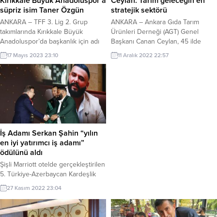
Kırıkkale Büyük Anadoluspor’a
Ceylan: Tarım geleceğin en
masa tenisi, voleybol ve futbol
süpriz isim Taner Özgün
stratejik sektörü
etkinliğiyle devam etti. Piknikte
ANKARA – TFF 3. Lig 2. Grup
ANKARA – Ankara Gıda Tarım
depremde...
takımlarında Kırıkkale Büyük
Ürünleri Derneği (AGT) Genel
Anadoluspor’da başkanlık için adı
Başkanı Canan Ceylan, 45 ilde
geçen milli sporcu Taner Özgün’ün
faaliyet gösterdiklerini belirterek,
17 Mayıs 2023 23:10
11 Aralık 2022 22:57
ismi kentte heyecan yarattı.
“Amacımız tarımda yaşanan yapısal
Edinilen bilgiye göre, mevcut
sorunlara çözüm üretmek, çiftçi ve
başkan Veli Uça’nın aday
devletimizi birbirine yaklaştırmak.”
olmayacağını ilan ettiği kulüpte
dedi. Ankara’da bir otelde
gözler önümüzdeki günlerde
düzenlenen Gıda ve Tarım
yapılacak kongreye çevrildi. Çok
Çalıştayı’na alanında uzman çok
sayıda ismin geçtiği kulüp
sayıda akademisyen, bürokrat,
başkanlığı için en önemli isimlerden
kooperatif temsilci ve çiftçi katıldı.
İş Adamı Serkan Şahin “yılın
birinin de milli sporcu ve...
Çalıştayın açılış...
en iyi yatırımcı iş adamı”
ödülünü aldı
Şişli Marriott otelde gerçekleştirilen
5. Türkiye-Azerbaycan Kardeşlik
Ödülleri sahiplerini buldu… Yılın En
27 Kasım 2022 23:04
İyi Uluslararası Yatırımcı İş Adamı
ödülüne Serkan Şahin layık
görüldü… 5.Türkiye Azerbaycan