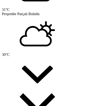
31
°C
Perşembe
Parçalı Bulutlu
30
°C