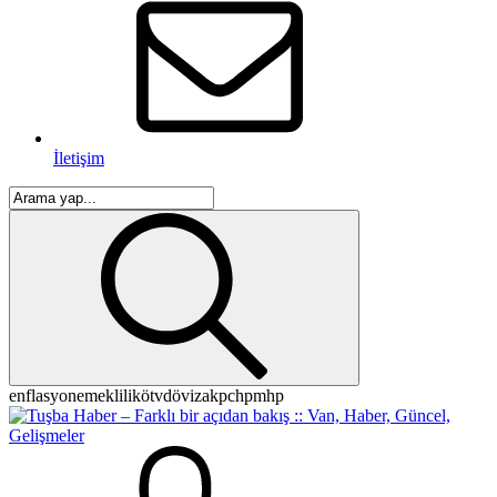
İletişim
enflasyon
emeklilik
ötv
döviz
akp
chp
mhp