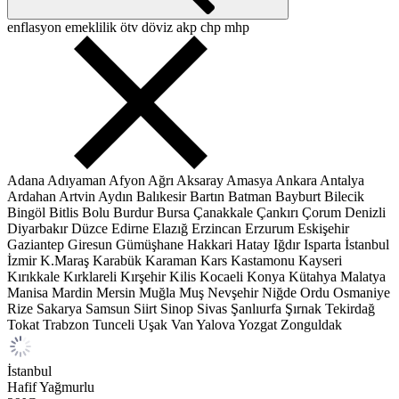
enflasyon
emeklilik
ötv
döviz
akp
chp
mhp
Adana
Adıyaman
Afyon
Ağrı
Aksaray
Amasya
Ankara
Antalya
Ardahan
Artvin
Aydın
Balıkesir
Bartın
Batman
Bayburt
Bilecik
Bingöl
Bitlis
Bolu
Burdur
Bursa
Çanakkale
Çankırı
Çorum
Denizli
Diyarbakır
Düzce
Edirne
Elazığ
Erzincan
Erzurum
Eskişehir
Gaziantep
Giresun
Gümüşhane
Hakkari
Hatay
Iğdır
Isparta
İstanbul
İzmir
K.Maraş
Karabük
Karaman
Kars
Kastamonu
Kayseri
Kırıkkale
Kırklareli
Kırşehir
Kilis
Kocaeli
Konya
Kütahya
Malatya
Manisa
Mardin
Mersin
Muğla
Muş
Nevşehir
Niğde
Ordu
Osmaniye
Rize
Sakarya
Samsun
Siirt
Sinop
Sivas
Şanlıurfa
Şırnak
Tekirdağ
Tokat
Trabzon
Tunceli
Uşak
Van
Yalova
Yozgat
Zonguldak
İstanbul
Hafif Yağmurlu