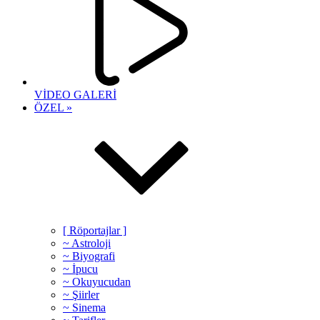
VİDEO GALERİ
ÖZEL »
[ Röportajlar ]
~ Astroloji
~ Biyografi
~ İpucu
~ Okuyucudan
~ Şiirler
~ Sinema