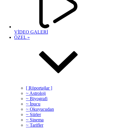
VİDEO GALERİ
ÖZEL »
[ Röportajlar ]
~ Astroloji
~ Biyografi
~ İpucu
~ Okuyucudan
~ Şiirler
~ Sinema
~ Tarifler