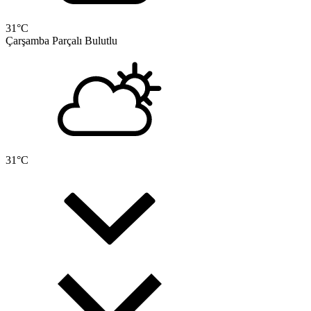
31
°C
Çarşamba
Parçalı Bulutlu
31
°C