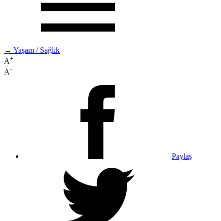
→ Yaşam / Sağlık
+
A
-
A
Paylaş