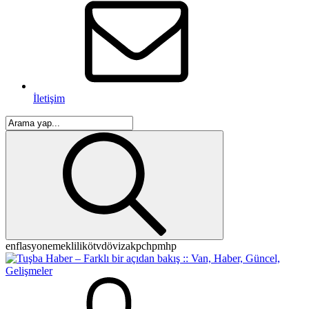
İletişim
enflasyon
emeklilik
ötv
döviz
akp
chp
mhp