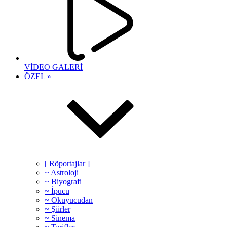
VİDEO GALERİ
ÖZEL »
[ Röportajlar ]
~ Astroloji
~ Biyografi
~ İpucu
~ Okuyucudan
~ Şiirler
~ Sinema