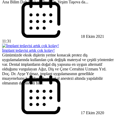
Ana Bilim Dalı Başkanı Prof. Dr. Yeşim Taşova da...
18 Ekim 2021
11:31
İmplant tedavisi artık çok kolay!
Günümüzde eksik dişlerin yerine konacak protez diş
uygulamalarında kullanılan çok değişik materyal ve çeşitli yöntemler
var. Dental implantların doğal diş yapısına en uygun alternatif
olduğunu vurgulayan Ağız, Diş ve Çene Cerrahisi Uzmanı Yrd.
Doç. Dr. Ayşe Yılmaz, implant uygulamasının genellikle
muayenehane koşullarında ve lokal anestezi altında yapılabilir
olmasının da önemli bir...
17 Ekim 2020