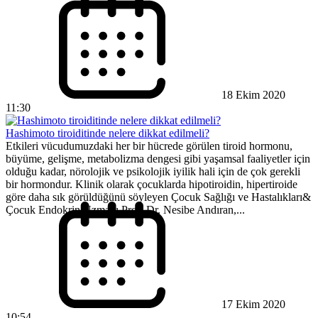
18 Ekim 2020
11:30
Hashimoto tiroiditinde nelere dikkat edilmeli?
Etkileri vücudumuzdaki her bir hücrede görülen tiroid hormonu,
büyüme, gelişme, metabolizma dengesi gibi yaşamsal faaliyetler için
olduğu kadar, nörolojik ve psikolojik iyilik hali için de çok gerekli
bir hormondur. Klinik olarak çocuklarda hipotiroidin, hipertiroide
göre daha sık görüldüğünü söyleyen Çocuk Sağlığı ve Hastalıkları&
Çocuk Endokrin Uzmanı Prof. Dr. Nesibe Andıran,...
17 Ekim 2020
10:54