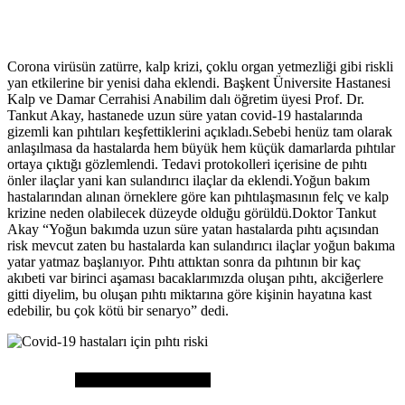
Corona virüsün zatürre, kalp krizi, çoklu organ yetmezliği gibi riskli
yan etkilerine bir yenisi daha eklendi. Başkent Üniversite Hastanesi
Kalp ve Damar Cerrahisi Anabilim dalı öğretim üyesi Prof. Dr.
Tankut Akay, hastanede uzun süre yatan covid-19 hastalarında
gizemli kan pıhtıları keşfettiklerini açıkladı.Sebebi henüz tam olarak
anlaşılmasa da hastalarda hem büyük hem küçük damarlarda pıhtılar
ortaya çıktığı gözlemlendi. Tedavi protokolleri içerisine de pıhtı
önler ilaçlar yani kan sulandırıcı ilaçlar da eklendi.Yoğun bakım
hastalarından alınan örneklere göre kan pıhtılaşmasının felç ve kalp
krizine neden olabilecek düzeyde olduğu görüldü.Doktor Tankut
Akay “Yoğun bakımda uzun süre yatan hastalarda pıhtı açısından
risk mevcut zaten bu hastalarda kan sulandırıcı ilaçlar yoğun bakıma
yatar yatmaz başlanıyor. Pıhtı attıktan sonra da pıhtının bir kaç
akıbeti var birinci aşaması bacaklarımızda oluşan pıhtı, akciğerlere
gitti diyelim, bu oluşan pıhtı miktarına göre kişinin hayatına kast
edebilir, bu çok kötü bir senaryo” dedi.