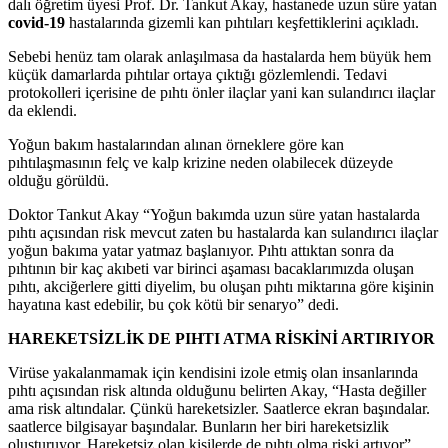
dalı öğretim üyesi Prof. Dr. Tankut Akay, hastanede uzun süre yatan
covid-19
hastalarında gizemli kan pıhtıları keşfettiklerini açıkladı.
Sebebi henüz tam olarak anlaşılmasa da hastalarda hem büyük hem
küçük damarlarda pıhtılar ortaya çıktığı gözlemlendi. Tedavi
protokolleri içerisine de pıhtı önler ilaçlar yani kan sulandırıcı ilaçlar
da eklendi.
Yoğun bakım hastalarından alınan örneklere göre kan
pıhtılaşmasının felç ve kalp krizine neden olabilecek düzeyde
olduğu görüldü.
Doktor Tankut Akay “Yoğun bakımda uzun süre yatan hastalarda
pıhtı açısından risk mevcut zaten bu hastalarda kan sulandırıcı ilaçlar
yoğun bakıma yatar yatmaz başlanıyor. Pıhtı attıktan sonra da
pıhtının bir kaç akıbeti var birinci aşaması bacaklarımızda oluşan
pıhtı, akciğerlere gitti diyelim, bu oluşan pıhtı miktarına göre kişinin
hayatına kast edebilir, bu çok kötü bir senaryo” dedi.
HAREKETSİZLİK DE PIHTI ATMA RİSKİNİ ARTIRIYOR
Virüse yakalanmamak için kendisini izole etmiş olan insanlarında
pıhtı açısından risk altında olduğunu belirten Akay, “Hasta değiller
ama risk altındalar. Çünkü hareketsizler. Saatlerce ekran başındalar.
saatlerce bilgisayar başındalar. Bunların her biri hareketsizlik
oluşturuyor. Hareketsiz olan kişilerde de pıhtı olma riski artıyor”