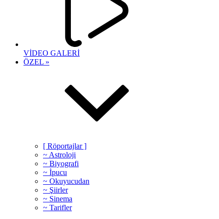
VİDEO GALERİ
ÖZEL »
[ Röportajlar ]
~ Astroloji
~ Biyografi
~ İpucu
~ Okuyucudan
~ Şiirler
~ Sinema
~ Tarifler