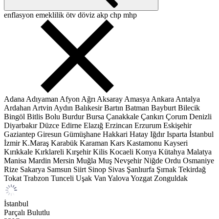
enflasyon
emeklilik
ötv
döviz
akp
chp
mhp
Adana
Adıyaman
Afyon
Ağrı
Aksaray
Amasya
Ankara
Antalya
Ardahan
Artvin
Aydın
Balıkesir
Bartın
Batman
Bayburt
Bilecik
Bingöl
Bitlis
Bolu
Burdur
Bursa
Çanakkale
Çankırı
Çorum
Denizli
Diyarbakır
Düzce
Edirne
Elazığ
Erzincan
Erzurum
Eskişehir
Gaziantep
Giresun
Gümüşhane
Hakkari
Hatay
Iğdır
Isparta
İstanbul
İzmir
K.Maraş
Karabük
Karaman
Kars
Kastamonu
Kayseri
Kırıkkale
Kırklareli
Kırşehir
Kilis
Kocaeli
Konya
Kütahya
Malatya
Manisa
Mardin
Mersin
Muğla
Muş
Nevşehir
Niğde
Ordu
Osmaniye
Rize
Sakarya
Samsun
Siirt
Sinop
Sivas
Şanlıurfa
Şırnak
Tekirdağ
Tokat
Trabzon
Tunceli
Uşak
Van
Yalova
Yozgat
Zonguldak
İstanbul
Parçalı Bulutlu