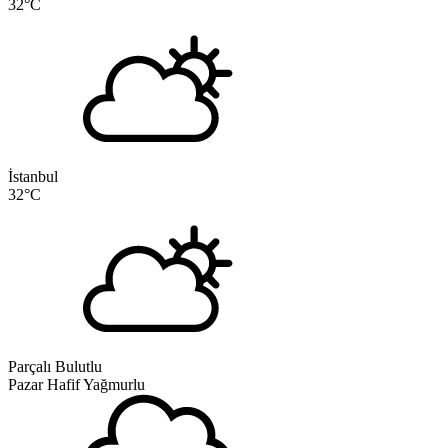
32
°C
İstanbul
32
°C
Parçalı Bulutlu
Pazar
Hafif Yağmurlu