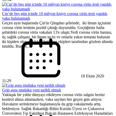
Çin’de beş gün içinde 10 milyon kişiye corona virüs testi yapıldı,
vaka bulunamadı
Geçen ayın başlarında Çin'in Qingdao şehrinde, iki liman işçisinin
corona virüs testinin pozitif çıktığı duyuruldu. Geçtiğimiz hafta
şehirdeki corona virüs vakaları 13'e ulaştı.Yedi corona virüs hastası,
üç sağlık çalışanı, bir liman işçisi ve onlarla yakın temasta bulunan
iki kişiden oluşan 13 kişi belediye ekipleri tarafından gözlem altında
tutuldu. Bunun...
18 Ekim 2020
11:29
Grip aşısı mutlaka yeni tarihli olmalı
Yaklaşık bir yıldır dünyayı etkileyen corona virüs salgını henüz
kontrol altına alınmazken, vaka sayıları her geçen gün artıyor.
Havaların serinlemeye başlamasıyla da grip vakalarında artış
bekleniyor. Sağlık Bakanlığı Bilim Kurulu Üyesi ve Çukurova
Üniversitesi Tıp Fakültesi Balcalı Hastanesi Enfeksiyon Hastalıkları