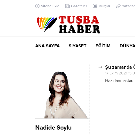
Sitene Ekle
Gazeteler
Burçlar
Yazarlar
ANA SAYFA
SİYASET
EĞİTİM
DÜNY
Şu zamanda Ö
17 Ekim 2021 15:
Hazırlanmaktadır
Nadide Soylu