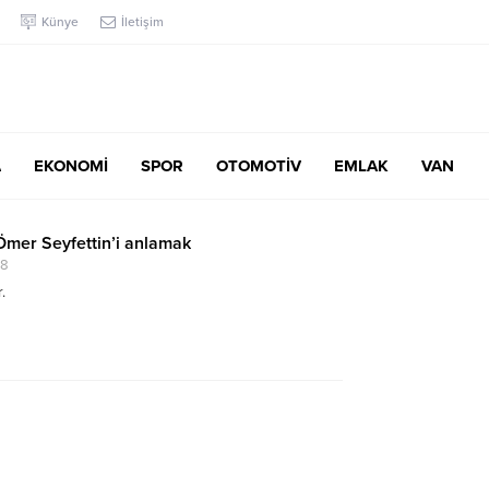
Künye
İletişim
A
EKONOMİ
SPOR
OTOMOTİV
EMLAK
VAN
mer Seyfettin’i anlamak
08
.