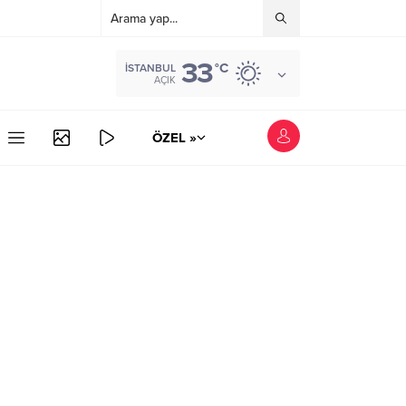
33
°C
İSTANBUL
AÇIK
ÖZEL »