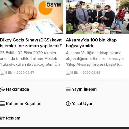
başvurusuna bağlı olmaksızın TC
üretimde ileri veri analizi ile yeni
kimlik kartındaki fotoğraflarıyla
uygulamalar geliştirilmesine imkan
güncelleyebileceklerini bildirdi.
veren SINUMERIK Edge
Platformu'nu araştırmacıların ve
makine sektörünün kullanımına
sundu.
Dikey Geçiş Sınavı (DGS) kayıt
Aksaray’da 100 bin kitap
işlemleri ne zaman yapılacak?
bağışı yapıldı
25 Eylül - 02 Ekim 2020 tarihleri
Aksaray Valiliğince kitap okuma
arasında tercihleri alınan Meslek
alışkanlığının arttırılması amacıyla
Yüksekokulları ile Açıköğretim Ön
‘Kitap Aksaray’ projesi başlatıldı.
Lisans Programları Mezunlarının
Projenin halk tarafından da
18 Ekim 2020 09:47
18 Ekim 2020 09:48
Lisans Öğrenimine Dikey Geçiş
sahiplenilmesi için kitap bağış
Sınavı(2020-DGS) yerleştirme
kampanyası düzenlendi.15 Temmuz
işlemleri tamamlandı.ÖSYM'nin
Milli İrade Meydanına kurulan kitap
Hakkımızda
Yayın İlkeleri
yayınladığı sayısal bilgilere göre
bağış stantlarında vatandaşların
sınava giren adaylardan 208.046
bağışları kabul edilirken yaklaşık
Kullanım Koşulları
Yasal Uyarı
kişi tercih işlemlerini gerçekleştirdi.
100 bin kitabın kampanyaya
bağışlandığı bildirildi.Aksaray Valisi
Hamza Aydoğdu Türkiye’ye model
Reklam
olacak bir projeye imza...