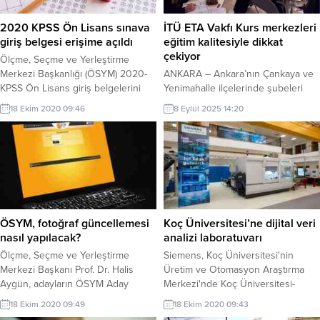
2020 KPSS Ön Lisans sınava
İTÜ ETA Vakfı Kurs merkezleri
giriş belgesi erişime açıldı
eğitim kalitesiyle dikkat
çekiyor
Ölçme, Seçme ve Yerleştirme
Merkezi Başkanlığı (ÖSYM) 2020-
ANKARA – Ankara’nın Çankaya ve
KPSS Ön Lisans giriş belgelerini
Yenimahalle ilçelerinde şubeleri
adayların erişimine açtı.ÖSYM'nin
bulunan İTÜ ETA Vakfı Kurs
18 Ekim 2020 09:46
8 Eylül 2025 14:20
internet sitesinde yer alan
merkezi ilk, orta ve lise
duyuruya göre, 25 Ekim'de
öğrencilerine yönelik hazırladığı
yapılacak 2020-KPSS Ön Lisans'a
kaliteli eğitim programlarıyla dikkat
başvuran adayların sınava
çekiyor. Yaz okulu da olan kurumun
girecekleri bina ve salonlara
iki şubesinde yeni sezon öğrenci
atanma işlemleri tamamlandı.
kayıtları sürüyor. İTÜ ETA Vakfı
Kursları Kurucusu Devran Aşıkoğlu,
yaptığı açıklamada, Ankara’da
ÖSYM, fotoğraf güncellemesi
Koç Üniversitesi’ne dijital veri
eğitim veren en...
nasıl yapılacak?
analizi laboratuvarı
Ölçme, Seçme ve Yerleştirme
Siemens, Koç Üniversitesi'nin
Merkezi Başkanı Prof. Dr. Halis
Üretim ve Otomasyon Araştırma
Aygün, adayların ÖSYM Aday
Merkezi'nde Koç Üniversitesi-
İşlemleri Sisteminde (AİS) kayıtlı
Siemens IOT EDGE Araştırma
18 Ekim 2020 09:49
18 Ekim 2020 09:43
fotoğraflarını herhangi bir sınav
Laboratuvarı'nı kurarak, dijital